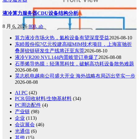
液冷算力服务器CDU设备结构分析
8 月 6, 2026
808, ab
算力液冷市场火热，氦检设备有望深度受益
2026-08-10
东睦股份拟7亿元投建高端MIM技术项目，上海富驰折
叠屏铰链研发生产线将迁至东莞
2026-08-10
液冷VR200 NVL144内置岐管订单爆了
2026-08-08
石墨烯导热膜：轻薄黑科技，破解高功耗设备散热难题
2026-08-08
昊志机电越南公司盛大开业 海外战略布局迈出坚实一步
2026-08-08
AI PC
(42)
PCR/回收材料/生物基材料
(34)
PC周边配件
(4)
产业链
(98)
企业
(113)
会议展会
(46)
光通信
(6)
其他
(15)