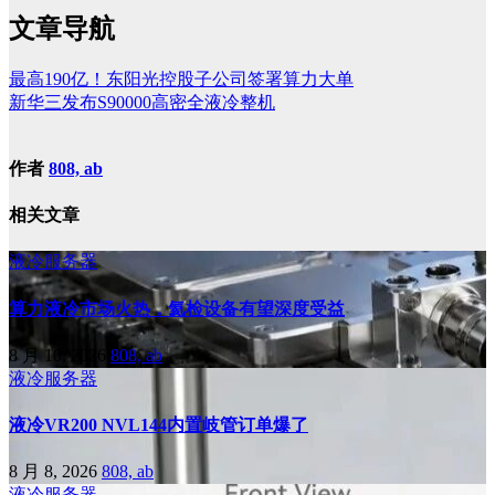
文章导航
最高190亿！东阳光控股子公司签署算力大单
新华三发布S90000高密全液冷整机
作者
808, ab
相关文章
液冷服务器
算力液冷市场火热，氦检设备有望深度受益
8 月 10, 2026
808, ab
液冷服务器
液冷VR200 NVL144内置岐管订单爆了
8 月 8, 2026
808, ab
液冷服务器