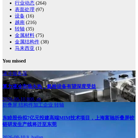
行业动态
(264)
表面处理
(97)
设备
(16)
越南
(216)
转轴
(35)
金属材料
(75)
金属结构件
(38)
马来西亚
(1)
You missed
液冷服务器
算力液冷市场火热，氦检设备有望深度受益
2026-08-10
808, ab
折叠屏
结构件加工企业
转轴
东睦股份拟7亿元投建高端MIM技术项目，上海富驰折叠屏铰
链研发生产线将迁至东莞
2026-08-10
li, hailan