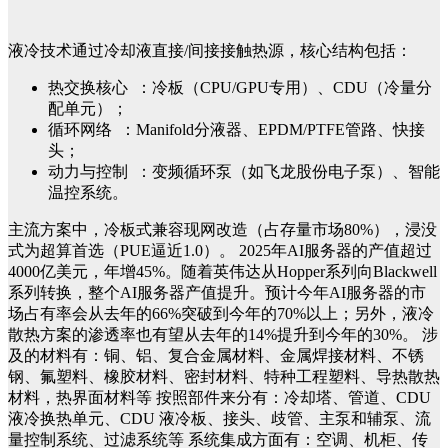
液冷技术通过冷却液直接/间接接触热源，核心结构包括：
热交换核心 ：冷板（CPU/GPU专用）、CDU（冷量分
配单元）；
循环网络 ：Manifold分液器、EPDM/PTFE管路、快接
头；
动力与控制 ：变频循环泵（如飞龙股份电子泵）、智能
温控系统。
主流方案中，冷板式兼容现网改造（占存量市场80%），浸没
式为超算首选（PUE逼近1.0）。
2025年AI服务器的产值超过
4000亿美元，年增45%。随着英伟达从Hopper系列向Blackwell
系列转换，整个AI服务器产值提升。预计今年AI服务器的市
场占有率会从去年的66%突破到今年的70%以上；另外，液冷
散热方案的渗透率也有望从去年的14%提升到今年的30%。
涉
及的材料有：铜、铝、复合金属材料、金属焊接材料、不锈
钢、氟塑料、橡胶材料、密封材料、特种工程塑料、导热散热
材料，热界面材料等
按照部件来分有：冷却塔、管道、
CDU
液冷换热单元
、
CDU 液冷
板、接头、歧管、主泵和辅泵、流
量控制系统、过滤系统等
系统集成方面有：空调、机柜、传