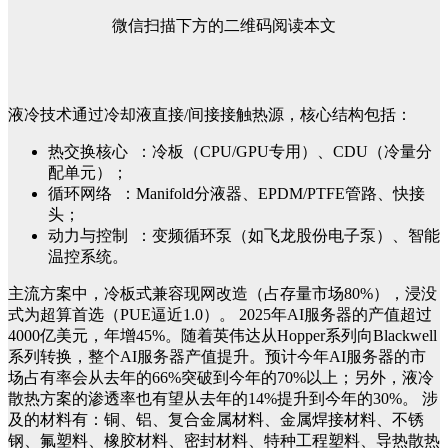
微信扫描下方的二维码阅读本文
液冷技术通过冷却液直接/间接接触热源，核心结构包括：
热交换核心 ：冷板（CPU/GPU专用）、CDU（冷量分
配单元）；
循环网络 ：Manifold分液器、EPDM/PTFE管路、快接
头；
动力与控制 ：变频循环泵（如飞龙股份电子泵）、智能
温控系统。
主流方案中，冷板式兼容现网改造（占存量市场80%），浸没
式为超算首选（PUE逼近1.0）。
2025年AI服务器的产值超过
4000亿美元，年增45%。随着英伟达从Hopper系列向Blackwell
系列转换，整个AI服务器产值提升。预计今年AI服务器的市
场占有率会从去年的66%突破到今年的70%以上；另外，液冷
散热方案的渗透率也有望从去年的14%提升到今年的30%。
涉
及的材料有：铜、铝、复合金属材料、金属焊接材料、不锈
钢、氟塑料、橡胶材料、密封材料、特种工程塑料、导热散热