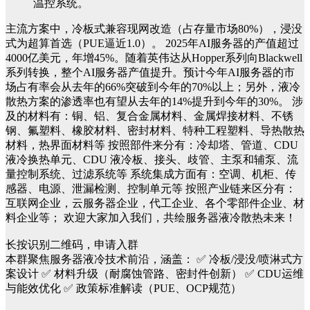
温控系统。
主流方案中，冷板式兼容现网改造（占存量市场80%），浸没
式为超算首选（PUE逼近1.0）。
2025年AI服务器的产值超过
4000亿美元，年增45%。随着英伟达从Hopper系列向Blackwell
系列转换，整个AI服务器产值提升。预计今年AI服务器的市
场占有率会从去年的66%突破到今年的70%以上；另外，液冷
散热方案的渗透率也有望从去年的14%提升到今年的30%。
涉
及的材料有：铜、铝、复合金属材料、金属焊接材料、不锈
钢、氟塑料、橡胶材料、密封材料、特种工程塑料、导热散热
材料，热界面材料等
按照部件来分有：冷却塔、管道、
CDU
液冷换热单元
、
CDU 液冷
板、接头、歧管、主泵和辅泵、流
量控制系统、过滤系统等
系统集成方面有：空调、机柜、传
感器、电源、泄漏检测、控制单元等
按照产业链来区分有：
互联网企业，云服务器企业，代工企业、各个零部件企业、材
料企业等；
欢迎大家
加入我们，共绘
服务器
液冷
散热
未来！
长按识别二维码，申请入群
本群聚焦服务器液冷技术前沿，涵盖：
✅ 冷板/浸没/喷淋式方
案设计
✅ 材料升级（耐腐蚀管路、密封件创新）
✅ CDU运维
与能效优化
✅ 政策标准解读（PUE、OCP规范）