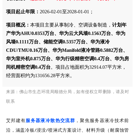
项目起止年限：
2026-02-01至2028-01-01；
项目概况：
本项目主要从事制冷、空调设备制造，
计划年
产华为AHU0.0353万台、华为云大风墙0.1563万台、华为
风墙0.1111万台、储能空调0.5357万台、华为液冷
CDU/TMU0.16万台、华为Manifold液冷管路0.5882万台、
华为室外机0.875万台、华为行级精密空调0.4万台、华为房
间机精密空调0.4万台
。
项目占地面积为32914.07平方米，
经营面积约为131656.28平方米。
源：
来
佛山市生态环境局顺德分局
，如有侵
权立
即删除，请及时
联系
艾邦建有
服务器液冷散热交流群
，
聚焦服务器液冷技术前
沿，涵盖冷板/浸没/喷淋式方案设计、材料升级（耐腐蚀管