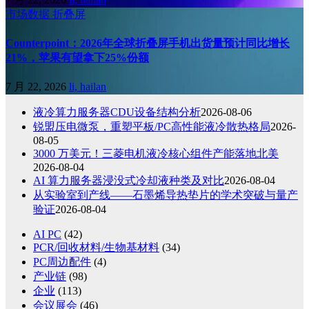
市场数据
折叠屏
Counterpoint：2026年全球折叠屏手机出货量预计同比增长
21%，苹果有望拿下25%份额
7 月 22, 2026
li, hailan
液冷算力服务器CDU设备结构分析
2026-08-06
锐盟压电微泵，重塑平板/PC高性能液冷散热格局
2026-
08-05
3000 万美元！三菱电机液冷核心组件产能落地北美
2026-08-04
AI 算力服务器浸没式冷却液种类及对比
2026-08-04
从实验室到产线——石墨烯导热垫片的学术突破与量产
验证
2026-08-04
AI PC
(42)
PCR/回收材料/生物基材料
(34)
PC周边配件
(4)
产业链
(98)
企业
(113)
会议展会
(46)