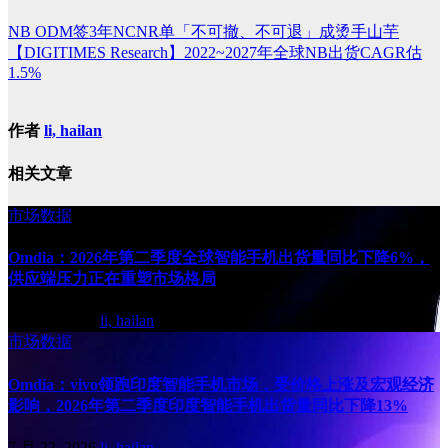
NB ODM签3年NCNR单「不可撤、不可退」成烫手山芋
【DIGITIMES Research】2022~2027年全球NB出货CAGR估
1.5%
作者
li, hailan
相关文章
市场数据
Omdia：2026年第二季度全球智能手机出货量同比下降6%，
供应端压力正在重塑市场格局
7 月 31, 2026
li, hailan
市场数据
Omdia：vivo领跑印度智能手机市场，受价格上涨及宏观经济
影响，2026年第二季度印度智能手机出货量同比下降13%
7 月 22, 2026
li, hailan