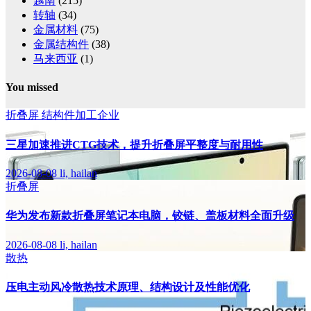
越南
(215)
转轴
(34)
金属材料
(75)
金属结构件
(38)
马来西亚
(1)
You missed
折叠屏
结构件加工企业
三星加速推进CTG技术，提升折叠屏平整度与耐用性
2026-08-08
li, hailan
折叠屏
华为发布新款折叠屏笔记本电脑，铰链、盖板材料全面升级
2026-08-08
li, hailan
散热
压电主动风冷散热技术原理、结构设计及性能优化