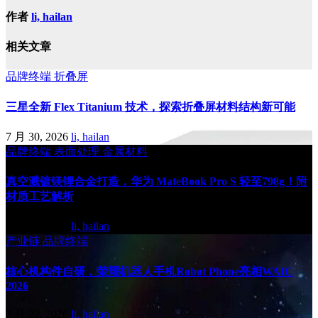
作者
li, hailan
相关文章
品牌终端
折叠屏
三星全新 Flex Titanium 技术，探索折叠屏材料结构新可能
7 月 30, 2026
li, hailan
品牌终端
表面处理
金属材料
真空溅镀镁锂合金打造，华为 MateBook Pro S 轻至798g！附
材质工艺解析
7 月 30, 2026
li, hailan
产业链
品牌终端
核心机构件自研，荣耀机器人手机Robot Phone亮相WAIC
2026
7 月 22, 2026
li, hailan