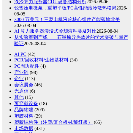
液冷算力服务器CDU设备结构分析
2026-08-06
锐盟压电微泵，重塑平板/PC高性能液冷散热格局
2026-
08-05
3000 万美元！三菱电机液冷核心组件产能落地北美
2026-08-04
AI 算力服务器浸没式冷却液种类及对比
2026-08-04
从实验室到产线——石墨烯导热垫片的学术突破与量产
验证
2026-08-04
AI PC
(42)
PCR/回收材料/生物基材料
(34)
PC周边配件
(4)
产业链
(98)
企业
(113)
会议展会
(46)
光通信
(6)
其他
(15)
可穿戴设备
(18)
品牌终端
(209)
塑胶材料
(29)
塑胶结构件（注塑/复合板材/玻纤板）
(65)
市场数据
(431)