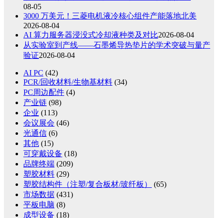
08-05
3000 万美元！三菱电机液冷核心组件产能落地北美
2026-08-04
AI 算力服务器浸没式冷却液种类及对比
2026-08-04
从实验室到产线——石墨烯导热垫片的学术突破与量产
验证
2026-08-04
AI PC
(42)
PCR/回收材料/生物基材料
(34)
PC周边配件
(4)
产业链
(98)
企业
(113)
会议展会
(46)
光通信
(6)
其他
(15)
可穿戴设备
(18)
品牌终端
(209)
塑胶材料
(29)
塑胶结构件（注塑/复合板材/玻纤板）
(65)
市场数据
(431)
平板电脑
(8)
成型设备
(18)