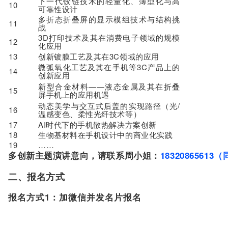
下一代铰链技术的轻量化、薄型化与高
10
可靠性设计
多折态折叠屏的显示模组技术与结构挑
11
战
3D打印技术及其在消费电子领域的规模
12
化应用
13
创新镀膜工艺及其在3C领域的应用
微弧氧化工艺及其在手机等3C产品上的
14
创新应用
新型合金材料——液态金属及其在折叠
15
屏手机上的应用机遇
动态美学与交互式后盖的实现路径（光/
16
温感变色、柔性光纤技术等）
17
AI时代下的手机散热解决方案创新
18
生物基材料在手机设计中的商业化实践
19
……
多创新主题演讲意向，请联系周小姐：
18320865613
二、报名方式
报名方式1：加微信并发名片报名