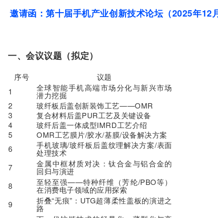
邀请函：第十届手机产业创新技术论坛（2025年12
一、会议议题（拟定）
序号
议题
全球智能手机高端市场分化与新兴市场
1
潜力挖掘
2
玻纤板后盖创新装饰工艺——OMR
3
复合材料后盖PUR工艺及关键设备
4
玻纤后盖一体成型IMRD工艺介绍
5
OMR工艺膜片/胶水/基膜/设备解决方案
手机玻璃/玻纤板后盖纹理解决方案/表面
6
处理技术
金属中框材质对决：钛合金与铝合金的
7
回归与演进
至轻至强——特种纤维（芳纶/PBO等）
8
在消费电子领域的应用探索
折叠“无痕”：UTG超薄柔性盖板的演进之
9
路