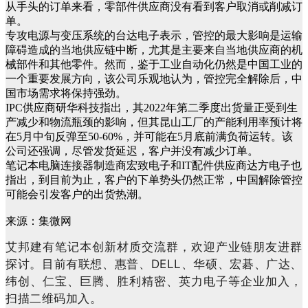
从手头的订单来看，零部件供应商没有看到客户取消或削减订
单。
专攻电源与变压系统的台达电子表示，管控的最大影响是运输
障碍造成的当地供应链中断，尤其是主要来自当地供应商的机
械部件和其他零件。然而，鉴于工业自动化仍然是中国工业的
一个重要发展方向，该公司乐观地认为，管控完全解除后，中
国市场需求将保持强劲。
IPC供应商研华科技指出，其2022年第二季度出货量正受到生
产减少和物流瓶颈的影响，但其昆山工厂的产能利用率预计将
在5月中旬反弹至50-60%，并可能在5月底前满负荷运转。该
公司还强调，尽管发货延迟，客户并没有减少订单。
笔记本电脑连接器制造商宏致电子和IT配件供应商达方电子也
指出，到目前为止，客户的下单势头仍然正常，中国解除管控
可能会引发客户的出货热潮。
​来源：集微网
艾邦建有笔记本创新材质交流群，欢迎产业链朋友进群
探讨。目前有联想、惠普、DELL、华硕、宏碁、广达、
纬创、仁宝、巨腾、胜利精密、英力电子等企业加入，
扫描二维码加入。