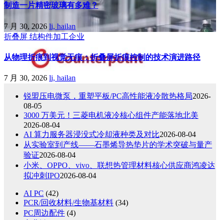
制造一片精密玻璃有多难？
7 月 30, 2026
li, hailan
折叠屏
结构件加工企业
从物理折痕到视觉无痕：折叠屏折痕控制的技术演进路径
7 月 30, 2026
li, hailan
锐盟压电微泵，重塑平板/PC高性能液冷散热格局
2026-
08-05
3000 万美元！三菱电机液冷核心组件产能落地北美
2026-08-04
AI 算力服务器浸没式冷却液种类及对比
2026-08-04
从实验室到产线——石墨烯导热垫片的学术突破与量产
验证
2026-08-04
小米、OPPO、vivo、联想热管理材料核心供应商鸿凌达
拟冲刺IPO
2026-08-04
AI PC
(42)
PCR/回收材料/生物基材料
(34)
PC周边配件
(4)