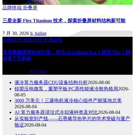
8 月 4, 2026
li, hailan
品牌终端
折叠屏
三星全新 Flex Titanium 技术，探索折叠屏材料结构新可能
7 月 30, 2026
li, hailan
品牌终端
表面处理
金属材料
真空溅镀镁锂合金打造，华为 MateBook Pro S 轻至798g！附
材质工艺解析
7 月 30, 2026
li, hailan
液冷算力服务器CDU设备结构分析
2026-08-06
锐盟压电微泵，重塑平板/PC高性能液冷散热格局
2026-
08-05
3000 万美元！三菱电机液冷核心组件产能落地北美
2026-08-04
AI 算力服务器浸没式冷却液种类及对比
2026-08-04
从实验室到产线——石墨烯导热垫片的学术突破与量产
验证
2026-08-04