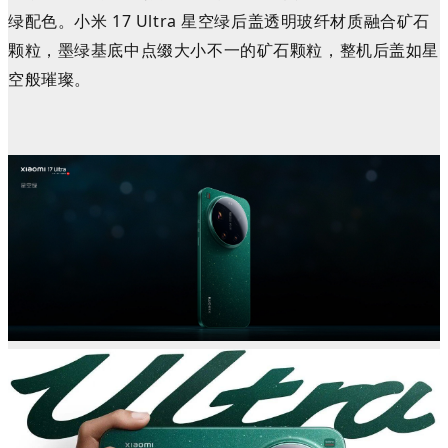
绿配色。小米 17 Ultra
星空绿
后盖透明玻纤材质融合矿石
颗粒，墨绿基底中点缀大小不一的矿石颗粒，整机后盖如星
空般璀璨。