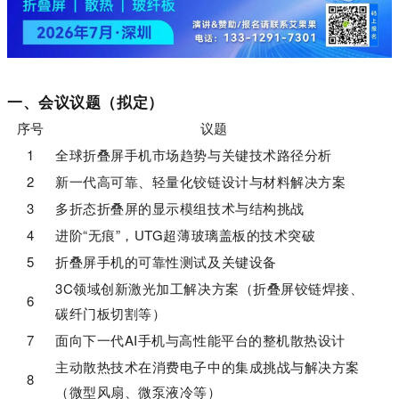
一、会议议题（拟定）
序号
议题
1
全球折叠屏手机市场趋势与关键技术路径分析
2
新一代高可靠、轻量化铰链设计与材料解决方案
3
多折态折叠屏的显示模组技术与结构挑战
4
进阶“无痕”，UTG超薄玻璃盖板的技术突破
5
折叠屏手机的可靠性测试及关键设备
3C领域创新激光加工解决方案（折叠屏铰链焊接、
6
碳纤门板切割等）
7
面向下一代AI手机与高性能平台的整机散热设计
主动散热技术在消费电子中的集成挑战与解决方案
8
（微型风扇、微泵液冷等）