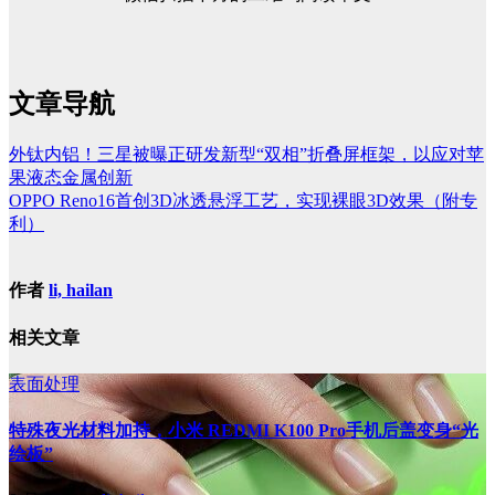
文章导航
外钛内铝！三星被曝正研发新型“双相”折叠屏框架，以应对苹
果液态金属创新
OPPO Reno16首创3D冰透悬浮工艺，实现裸眼3D效果（附专
利）
作者
li, hailan
相关文章
表面处理
特殊夜光材料加持，小米 REDMI K100 Pro手机后盖变身“光
绘板”