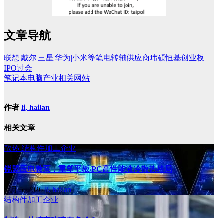
文章导航
联想|戴尔|三星|华为|小米等笔电转轴供应商玮硕恒基创业板
IPO过会
笔记本电脑产业相关网站
作者
li, hailan
相关文章
散热
结构件加工企业
锐盟压电微泵，重塑平板/PC高性能液冷散热格局
8 月 5, 2026
li, hailan
结构件加工企业