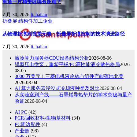
制造一片精密玻璃有多难？
7 月 30, 2026
li, hailan
折叠屏
结构件加工企业
从物理折痕到视觉无痕：折叠屏折痕控制的技术演进路径
7 月 30, 2026
li, hailan
液冷算力服务器CDU设备结构分析
2026-08-06
锐盟压电微泵，重塑平板/PC高性能液冷散热格局
2026-
08-05
3000 万美元！三菱电机液冷核心组件产能落地北美
2026-08-04
AI 算力服务器浸没式冷却液种类及对比
2026-08-04
从实验室到产线——石墨烯导热垫片的学术突破与量产
验证
2026-08-04
AI PC
(42)
PCR/回收材料/生物基材料
(34)
PC周边配件
(4)
产业链
(98)