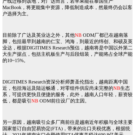
产线迁移到该地，对广达而言，若苹果能在泰国生产
MacBook，将更能集中资源，降低制造成本，然最终仍会以客
户选择为主。
目前除了广达及英业达之外，其他
NB
ODM厂都已在越南落
脚，包括最早到越南的仁宝、鸿海，到最近的纬创、和硕及英
业达，根据DIGITIMES Research预估，越南将是中国以外第二
大生产据点，包括主机板生产与后段组装，产能将占全球产能
的10~15%。
DIGITIMES Research资深分析师萧圣伦指出，越南距离中国
近，包括海运及陆运畅通，对零组件供应尚未完整的
NB
生态
系，可提供更快且便捷的服务，此外，越南人口年轻，薪资较
低，都是吸引
NB
ODM前往设厂的主因。
另一原因，越南吸引众多厂商前往是越南近年积极与全球主要
国家签订自由贸易协定(FTA)，带来的出口关税优惠，根据统
计，2021年越南出口金额使用FTA优惠关税达690.8亿美元，