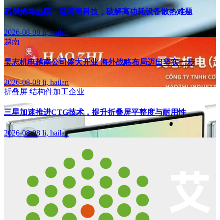
石墨烯导热膜：轻薄黑科技，破解高功耗设备散热难题
2026-08-08
li, hailan
越南
昊志机电越南公司盛大开业 海外战略布局迈出坚实一步
2026-08-08
li, hailan
折叠屏
结构件加工企业
三星加速推进CTG技术，提升折叠屏平整度与耐用性
2026-08-08
li, hailan