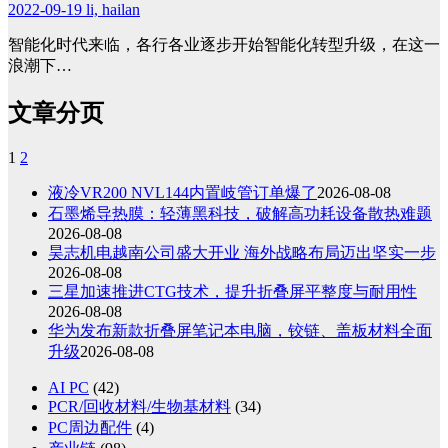
2022-09-19
li, hailan
智能化时代来临，各行各业逐步开始智能化转型升级，在这一
浪潮下…
文章分页
1
2
液冷VR200 NVL144内置岐管订单爆了
2026-08-08
石墨烯导热膜：轻薄黑科技，破解高功耗设备散热难题
2026-08-08
昊志机电越南公司盛大开业 海外战略布局迈出坚实一步
2026-08-08
三星加速推进CTG技术，提升折叠屏平整度与耐用性
2026-08-08
华为发布新款折叠屏笔记本电脑，铰链、盖板材料全面
升级
2026-08-08
AI PC
(42)
PCR/回收材料/生物基材料
(34)
PC周边配件
(4)