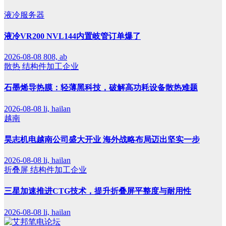
液冷服务器
液冷VR200 NVL144内置岐管订单爆了
2026-08-08
808, ab
散热
结构件加工企业
石墨烯导热膜：轻薄黑科技，破解高功耗设备散热难题
2026-08-08
li, hailan
越南
昊志机电越南公司盛大开业 海外战略布局迈出坚实一步
2026-08-08
li, hailan
折叠屏
结构件加工企业
三星加速推进CTG技术，提升折叠屏平整度与耐用性
2026-08-08
li, hailan