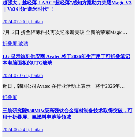
越强大，越轻薄！AAC“超轻薄”感知方案助力荣耀Magic V3
｜Vs3引领“毫米时代”！
2024-07-26
li, hailan
7月12日 折叠轻薄科技再次迎来新突破 全新的荣耀Magic…
折叠屏
玻璃
LG 显示蚀刻供应商 Avatec 将于2026年生产用于可折叠笔记
本电脑面板的UTG玻璃
2024-07-05
li, hailan
近日，韩国公司Avatec 在行业活动上表示，将于2026年…
折叠屏
三航研究院950MPa级高强钛合金箔材制备技术取得突破，可
用于折叠屏、氢燃料电池等领域
2024-06-24
li, hailan