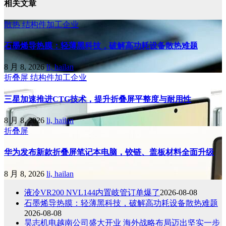
相关文章
散热
结构件加工企业
石墨烯导热膜：轻薄黑科技，破解高功耗设备散热难题
8 月 8, 2026
li, hailan
折叠屏
结构件加工企业
三星加速推进CTG技术，提升折叠屏平整度与耐用性
8 月 8, 2026
li, hailan
折叠屏
华为发布新款折叠屏笔记本电脑，铰链、盖板材料全面升级
8 月 8, 2026
li, hailan
液冷VR200 NVL144内置岐管订单爆了
2026-08-08
石墨烯导热膜：轻薄黑科技，破解高功耗设备散热难题
2026-08-08
昊志机电越南公司盛大开业 海外战略布局迈出坚实一步