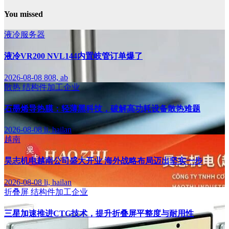
You missed
液冷服务器
液冷VR200 NVL144内置岐管订单爆了
2026-08-08
808, ab
散热
结构件加工企业
石墨烯导热膜：轻薄黑科技，破解高功耗设备散热难题
2026-08-08
li, hailan
越南
昊志机电越南公司盛大开业 海外战略布局迈出坚实一步
2026-08-08
li, hailan
折叠屏
结构件加工企业
三星加速推进CTG技术，提升折叠屏平整度与耐用性